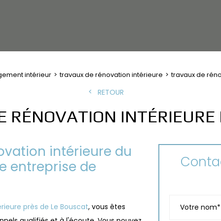
ement intérieur
travaux de rénovation intérieure
travaux de réno
RETOUR
E RÉNOVATION INTÉRIEURE 
ovation intérieure du
Contac
e entreprise de
érieure près de Le Bouscat
, vous êtes
nels qualifiés et à l'écoute. Vous pouvez