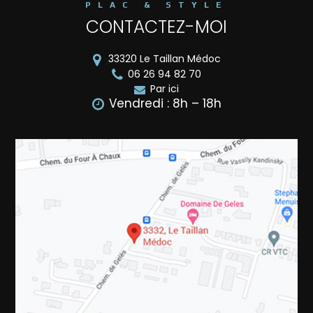
PLAC & STYLE
CONTACTEZ-MOI
33320
Le Taillan Médoc
06 26 94 82 70
Par ici
Vendredi : 8h – 18h