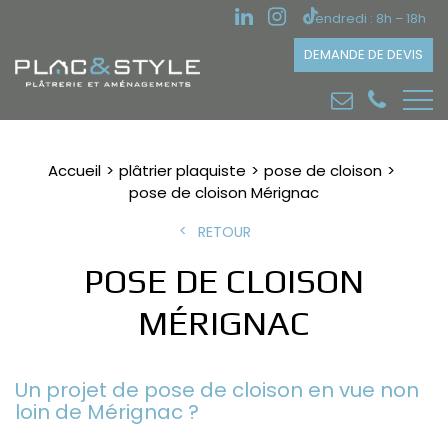
Vendredi : 8h – 18h
DEMANDE DE DEVIS
Accueil
plâtrier plaquiste
pose de cloison
pose de cloison Mérignac
RETOUR
POSE DE CLOISON
MÉRIGNAC
Un projet de pose de cloison en vue non
loin de Mérignac ?