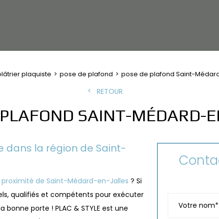
lâtrier plaquiste
pose de plafond
pose de plafond Saint-Médard
RETOUR
 PLAFOND SAINT-MÉDARD-E
e dans la région de Saint-
Contac
 proximité de Saint-Médard-en-Jalles
? Si
ls, qualifiés et compétents pour exécuter
 la bonne porte ! PLAC & STYLE est une